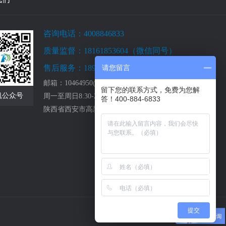
咨询电话：4008846833
质量监督：18161853604（微信同号）
售后服务：18991921936
请您留言
邮箱：10464950@qq.com
留下您的联系方式，免费为您解
凯公众号
周一至周日8:30-22:00
答！400-884-6833
陕西省西安市高新技术开发区创业大道39号
提交