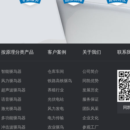
按原理分类产品
客户案例
关于我们
联系
智能驱鸟器
仓库车间
公司简介
风力驱鸟器
铁路高铁驱鸟
同凯优势
超声波驱鸟器
养殖行业
发展历史
语音驱鸟器
光伏电站
服务保证
同
激光驱鸟器
风力发电
团队风采
多功能驱鸟器
电力传输
企业文化
冲击波驱鸟器
农业驱鸟
参观工厂