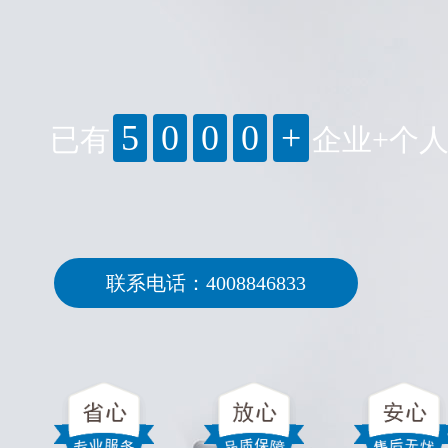
5
0
0
0
+
已有
企业+个
联系电话：4008846833