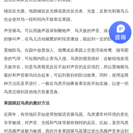
铺设反光膜。地面铺设反光膜或悬挂反光条、光盘，反射光刺激鸟儿
也会使对鸟一段时间内不敢靠近果园。
声音驱鸟。可以用扬声器录制鞭炮声、鸟天敌的声音、或者鸟被捕时
的惨叫声，在鸟儿活动频繁的时段里播放，能起到一定的防鸟效果。
置物防鸟。在园中放置假人、假鹰或在果园上空悬浮画有鹰、猫等图
形的气球，可短期内防止害鸟入侵。鸟类的视觉很好，会敏锐地发现
天敌存在，但是鸟类视觉反应不如对声音的反应强烈，所以置物驱鸟
最好和声音驱鸟结合起来，可起到更好的防治效果。同时，使用这两
种方法应及早进行，一般在鸟类开始啄食果实前开始实施，以使一些
鸟类迁移到其他地方筑巢觅食。
果园驱赶鸟类的最好方法
近两年，有些地区开始使用智能语音驱鸟器。鸟类通常对环境的变化
非常敏感，对声音、光线和气味等都有独特的反应。比如，某些鸟类
对高频声波极为敏感，因此许多
果园驱鸟器
通过发出高频声音来达到