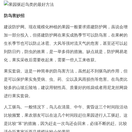
技术中心
关于我们
防鸟害妙招
企业文化
建设防护网。现在规模化种植的果园一般要求搭建防护网，虽说会增
加一部分投入，但搭建防护网在果实成熟季节可以防鸟害，在果树的
联系我们
生长季节也可以防止冰雹、大风等强对流天气的危害，甚至还可以起
到防日灼，防虫的效果，是一举多得的措施。缺点就是，防护网易老
化，果实采收后需要收起来，需要一些人工来收获。
果实套袋。这是一种简单的防鸟害方法，虽然起不到驱鸟的作用，但
是可以保护果实免受病、虫、药、尘以及风雨损伤等危害。在鸟类比
较多的山坡丘陵地，建议用韧性高、质量好的纸袋或者用尼龙丝网袋
进行果实套袋。
人工驱鸟。一般情况下，鸟儿在清晨、中午、黄昏这三个时间段活动
比较频繁，果农朋友可以在这几个时间段赶往果园进行人工驱赶。这
是比较“笨”的措施，因为赶走一次鸟还会回来，必须不断的赶。比较
适合距离家近而且规模比较小的果园。