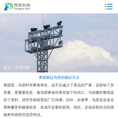
首页
驱鸟器产品中
心
工厂参观
同凯优势
ISO资质
首页
>
常见问题
专利证书
果园驱赶鸟类的最好方法
果园里，鸟类时常啄食果实，这不仅减少了果品的产量，还影响了其
荣誉资质
质量。更重要的是，被鸟类啄食的果实留下的伤口，为病菌的繁殖提
客户案例
供了便利，进而导致病害的广泛传播。此外，在春季，鸟类还会攻击
果树嫩芽和嫁接枝条，造成不必要的损害。因此，必须采取恰当的措
新闻中心
施来有效防控这些情况。