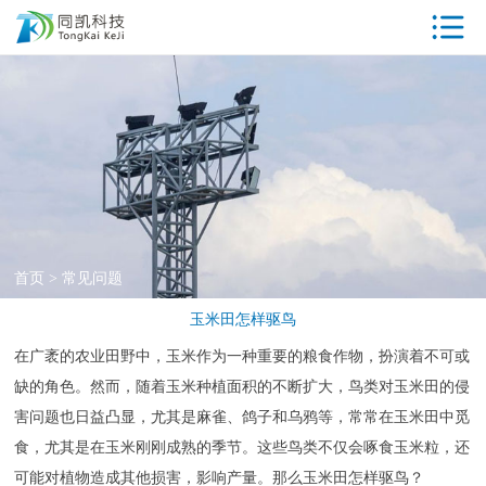
首页
驱鸟器产品中
心
工厂参观
同凯优势
ISO资质
首页
>
常见问题
专利证书
玉米田怎样驱鸟
荣誉资质
在广袤的农业田野中，玉米作为一种重要的粮食作物，扮演着不可或
缺的角色。然而，随着玉米种植面积的不断扩大，鸟类对玉米田的侵
客户案例
害问题也日益凸显，尤其是麻雀、鸽子和乌鸦等，常常在玉米田中觅
新闻中心
食，尤其是在玉米刚刚成熟的季节。这些鸟类不仅会啄食玉米粒，还
可能对植物造成其他损害，影响产量。那么玉米田怎样驱鸟？