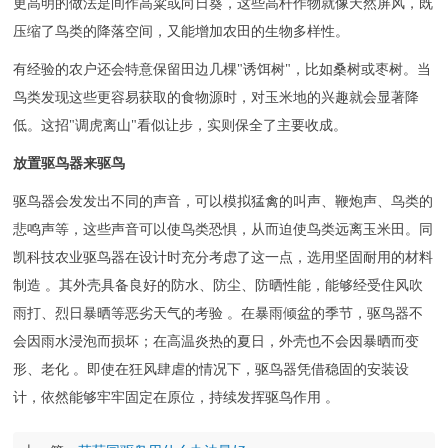
更高明的做法是间作高粱或向日葵，这些高杆作物就像天然屏风，既
压缩了鸟类的降落空间，又能增加农田的生物多样性。
有经验的农户还会特意保留田边几棵"诱饵树"，比如桑树或枣树。当
鸟类发现这些更容易获取的食物源时，对玉米地的兴趣就会显著降
低。这招"调虎离山"看似让步，实则保全了主要收成。
放置驱鸟器来驱鸟
驱鸟器会发发出不同的声音，可以模拟猛禽的叫声、鞭炮声、鸟类的
悲鸣声等，这些声音可以使鸟类恐惧，从而迫使鸟类远离玉米田。同
凯科技
农业驱鸟器
在设计时充分考虑了这一点，选用坚固耐用的材料
制造 。其外壳具备良好的防水、防尘、防晒性能，能够经受住风吹
雨打、烈日暴晒等恶劣天气的考验 。在暴雨倾盆的季节，驱鸟器不
会因雨水浸泡而损坏；在高温炎热的夏日，外壳也不会因暴晒而变
形、老化 。即使在狂风肆虐的情况下，驱鸟器凭借稳固的安装设
计，依然能够牢牢固定在原位，持续发挥驱鸟作用 。