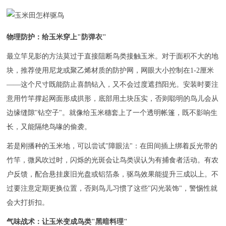
技术中心
关于我们
物理防护：给玉米穿上"防弹衣"
企业文化
最立竿见影的方法莫过于直接阻断鸟类接触玉米。对于面积不大的地
联系我们
块，推荐使用尼龙或聚乙烯材质的防护网，网眼大小控制在1-2厘米
——这个尺寸既能防止喜鹊钻入，又不会过度遮挡阳光。安装时要注
意用竹竿撑起网面形成拱形，底部用土块压实，否则聪明的鸟儿会从
边缘缝隙"钻空子"。就像给玉米穗套上了一个透明帐篷，既不影响生
长，又能隔绝鸟喙的偷袭。
若是刚播种的玉米地，可以尝试"障眼法"：在田间插上绑着反光带的
竹竿，微风吹过时，闪烁的光斑会让鸟类误认为有捕食者活动。有农
户反馈，配合悬挂废旧光盘或铝箔条，驱鸟效果能提升三成以上。不
过要注意定期更换位置，否则鸟儿习惯了这些"闪光装饰"，警惕性就
会大打折扣。
气味战术：让玉米变成鸟类"黑暗料理"