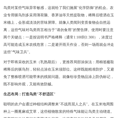
鸟类对某些气味异常敏感，这就给了我们施展"化学防御"的机会。农
业专用驱鸟剂多采用薄荷脑、香茅油等天然提取物，稀释后喷洒在玉
米穗上，会形成淡淡的苦味屏障。就像人类闻到变质食物会自然远
离，这些气味对鸟类而言相当于"请勿食用"的警告牌。使用时要注意
两个关键点：一是按说明书严格稀释（通常1:100到1:300），浓度过
高可能造成玉米农残危害；二是避开雨天作业，否则一场雨就会冲走
这些"气味卫兵"。
对于即将采收的玉米（乳熟期后），更推荐局部涂抹法：用棉签蘸取
稀释后的驱鸟剂，轻轻点涂在玉米须部位。这样既能精准防护，又避
免了整株喷洒可能带来的残留问题。就像给珍贵物品涂上防伪标记，
既不影响外观，又能有效防贼。
生态布局：打造鸟类"不舒适区"
聪明的农户会通过种植结构调整来"不战而屈人之兵"。在玉米地周围
种上一圈蓖麻或艾草，这些植物散发的特殊气味能让鸟类主动绕道。